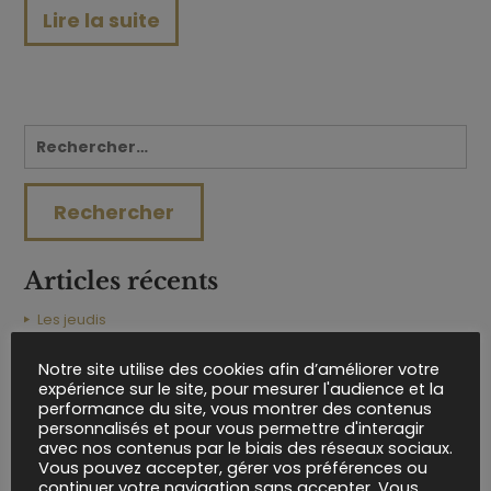
Lire la suite
Articles récents
Les jeudis
Les mardis
Notre site utilise des cookies afin d’améliorer votre
Wedding Awards 2023
expérience sur le site, pour mesurer l'audience et la
Idées cadeaux Noël ?
performance du site, vous montrer des contenus
personnalisés et pour vous permettre d'interagir
Brunch : le repas idéal des lendemains de Mariage !
avec nos contenus par le biais des réseaux sociaux.
Vous pouvez accepter, gérer vos préférences ou
Archives
continuer votre navigation sans accepter. Vous