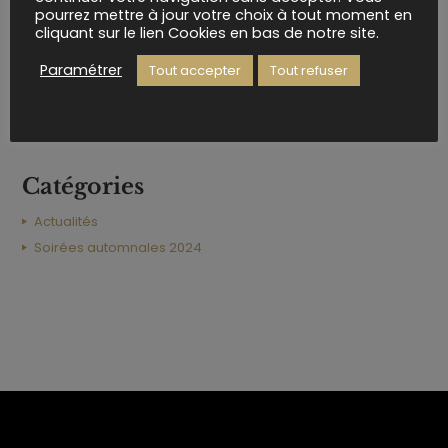
pourrez mettre à jour votre choix à tout moment en
cliquant sur le lien Cookies en bas de notre site.
octobre 2024
janvier 2023
Paramétrer
Tout accepter
Tout refuser
décembre 2020
février 2020
novembre 2019
Catégories
Actualités
Soirées automnales 2024