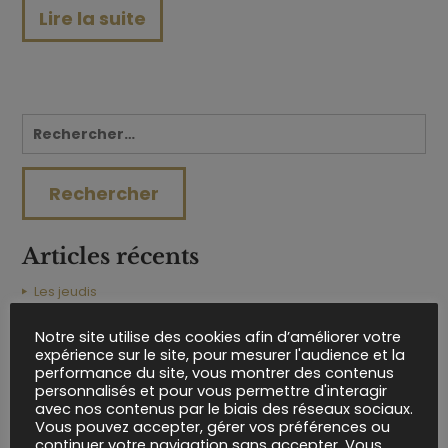
Lire la suite
Articles récents
Les jeudis
Les mardis
Notre site utilise des cookies afin d’améliorer votre
Wedding Awards 2023
expérience sur le site, pour mesurer l'audience et la
Idées cadeaux Noël ?
performance du site, vous montrer des contenus
personnalisés et pour vous permettre d'interagir
Brunch : le repas idéal des lendemains de Mariage !
avec nos contenus par le biais des réseaux sociaux.
Vous pouvez accepter, gérer vos préférences ou
Archives
continuer votre navigation sans accepter. Vous