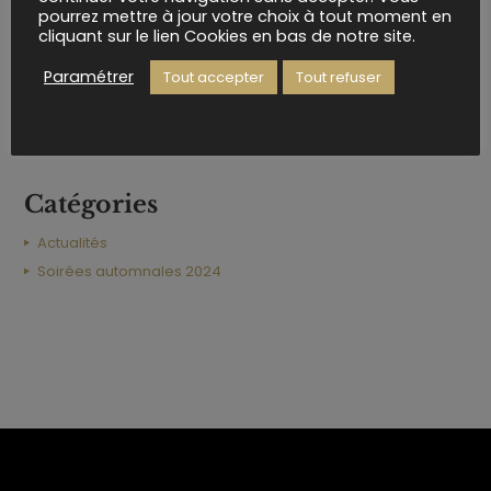
pourrez mettre à jour votre choix à tout moment en
cliquant sur le lien Cookies en bas de notre site.
octobre 2024
janvier 2023
Paramétrer
Tout accepter
Tout refuser
décembre 2020
février 2020
novembre 2019
Catégories
Actualités
Soirées automnales 2024